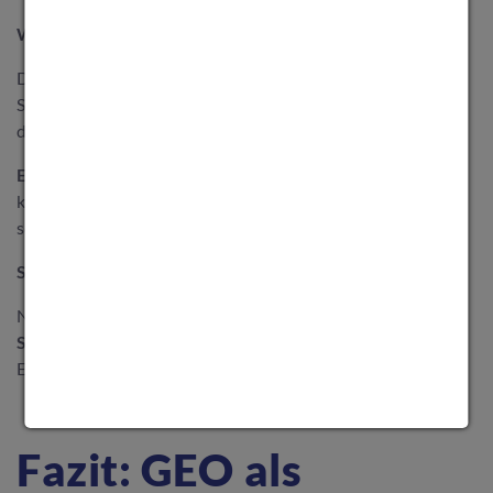
Wichtige Überlegungen:
Die Verwendung von
KI-optimierten Inhalten
wird der
Schlüssel sein, um Dich in einem zunehmend KI-
dominierenden digitalen Raum abzuheben.
Ethische Überlegungen
bei der Nutzung von GEO: Wie
kannst Du sicherstellen, dass Deine Inhalte nicht nur für KI,
sondern auch für die Nutzer wertvoll bleiben?
SEO-Strategie:
Nutze
Zukunfts-KPIs
wie „
SEO 2025 Schweiz
“ und „
KI-
SEO-Trends Schweiz
“, um auf die zukünftigen
Entwicklungen in der SEO-Welt hinzuweisen.
Fazit: GEO als