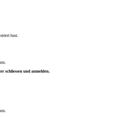
triert hast.
ann.
ster schliessen und anmelden.
ann.