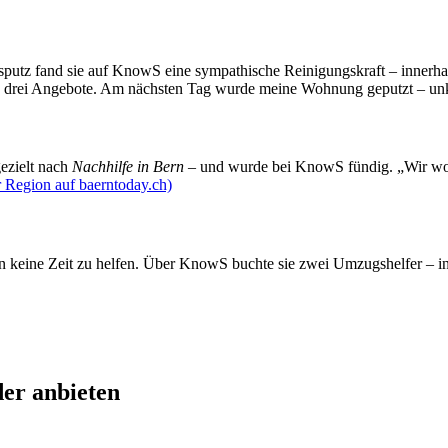
ahrsputz fand sie auf KnowS eine sympathische Reinigungskraft – innerh
men drei Angebote. Am nächsten Tag wurde meine Wohnung geputzt – unk
gezielt nach
Nachhilfe in Bern
– und wurde bei KnowS fündig. „Wir wol
 Region auf baerntoday.ch)
en keine Zeit zu helfen. Über KnowS buchte sie zwei Umzugshelfer – in
der anbieten