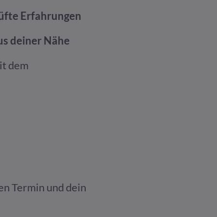
üfte Erfahrungen
us deiner Nähe
it dem
en Termin und dein