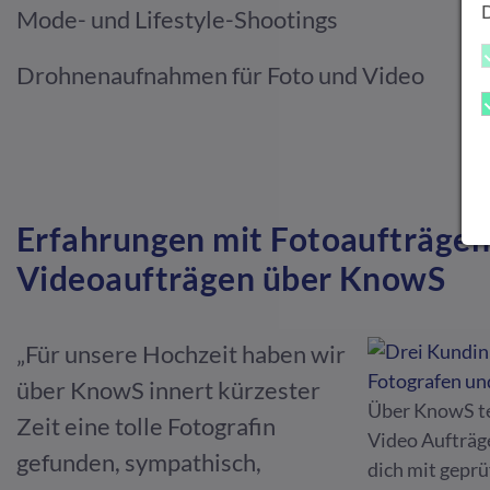
Mode- und Lifestyle-Shootings
Drohnenaufnahmen für Foto und Video
Erfahrungen mit Fotoaufträgen
Videoaufträgen über KnowS
„Für unsere Hochzeit haben wir
über KnowS innert kürzester
Über KnowS te
Zeit eine tolle Fotografin
Video Aufträge
gefunden, sympathisch,
dich mit gepr