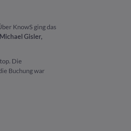
 Über KnowS ging das
Michael Gisle
r
,
top. Die
die Buchung war