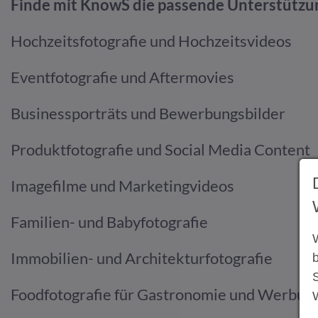
Finde mit KnowS die passende Unterstützun
Hochzeitsfotografie und Hochzeitsvideos
Eventfotografie und Aftermovies
Businessporträts und Bewerbungsbilder
Produktfotografie und Social Media Content
Imagefilme und Marketingvideos
Familien- und Babyfotografie
W
Immobilien- und Architekturfotografie
Foodfotografie für Gastronomie und Werbun