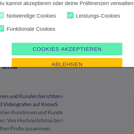
Du kannst akzeptieren oder deine Präferenzen verwalten
Notwendige Cookies
Leistungs-Cookies
Funktionale Cookies
COOKIES AKZEPTIEREN
 und
ABLEHNEN
Präferenzen verwalten
Impressum
|
Datenschutz
ilen Kundinnen und Kunden ihre Erfahrungen mit Foto un
n. Von Hochzeitsfotos bis Eventvideos - die Plattform bri
üften Profis zusammen.