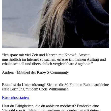
“Ich spare mir viel Zeit und Nerven mit KnowS. Anstatt
“
umständlich im Internet zu suchen, erfasse ich meinen Auftrag und
I
erhalte schnell und übersichtlich vergleichbare Angebote.”
v
Andrea - Mitglied der KnowS-Community
P
Brauchst du Unterstützung? Sichere dir 30 Franken Rabatt auf deine
erste Buchung mit dem Code
Willkommen
.
Kostenlos starten
Hast du Fähigkeiten, die du anbieten möchtest? Entdecke eine
Vielzahl von Aufträgen und verdiene ganz nebenbei mit deinen