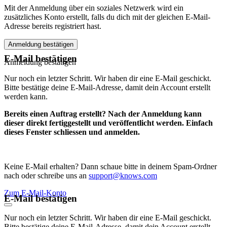
Mit der Anmeldung über ein soziales Netzwerk wird ein
zusätzliches Konto erstellt, falls du dich mit der gleichen E-Mail-
Adresse bereits registriert hast.
Anmeldung bestätigen
E-Mail bestätigen
Anmeldung bestätigen
Nur noch ein letzter Schritt. Wir haben dir eine E-Mail geschickt.
Bitte bestätige deine E-Mail-Adresse, damit dein Account erstellt
werden kann.
Bereits einen Auftrag erstellt? Nach der Anmeldung kann
dieser direkt fertiggestellt und veröffentlicht werden. Einfach
dieses Fenster schliessen und anmelden.
Keine E-Mail erhalten? Dann schaue bitte in deinem Spam-Ordner
nach oder schreibe uns an
support@knows.com
Zum E-Mail-Konto
E-Mail bestätigen
Nur noch ein letzter Schritt. Wir haben dir eine E-Mail geschickt.
Bitte bestätige deine E-Mail-Adresse, damit dein Account erstellt