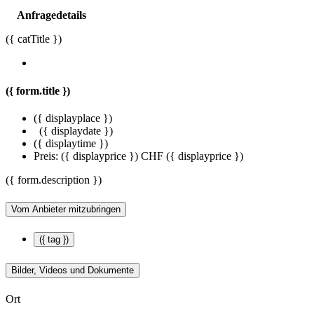
Anfragedetails
({ catTitle })
({ form.title })
({ displayplace })
({ displaydate })
({ displaytime })
Preis:
({ displayprice })
CHF ({ displayprice })
({ form.description })
Vom Anbieter mitzubringen
({ tag })
Bilder, Videos und Dokumente
Ort