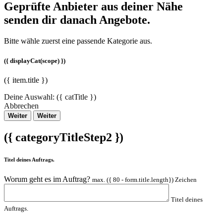
Geprüfte Anbieter aus deiner Nähe
senden dir danach Angebote.
Bitte wähle zuerst eine passende Kategorie aus.
({ displayCat(scope) })
({ item.title })
Deine Auswahl:
({ catTitle })
Abbrechen
Weiter
Weiter
({ categoryTitleStep2 })
Titel deines Auftrags.
Worum geht es im Auftrag?
max. ({ 80 - form.title.length}) Zeichen
Titel deines
Auftrags.