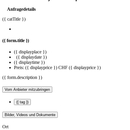
Anfragedetails
({ catTitle })
({ form.title })
({ displayplace })
({ displaydate })
({ displaytime })
Preis:
({ displayprice })
CHF ({ displayprice })
({ form.description })
Vom Anbieter mitzubringen
({ tag })
Bilder, Videos und Dokumente
Ort