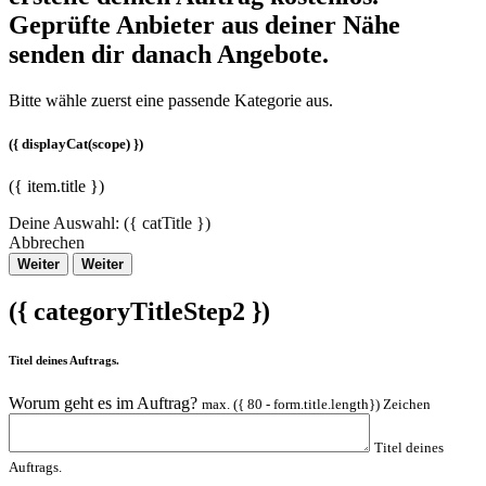
Geprüfte Anbieter aus deiner Nähe
senden dir danach Angebote.
Bitte wähle zuerst eine passende Kategorie aus.
({ displayCat(scope) })
({ item.title })
Deine Auswahl:
({ catTitle })
Abbrechen
Weiter
Weiter
({ categoryTitleStep2 })
Titel deines Auftrags.
Worum geht es im Auftrag?
max. ({ 80 - form.title.length}) Zeichen
Titel deines
Auftrags.