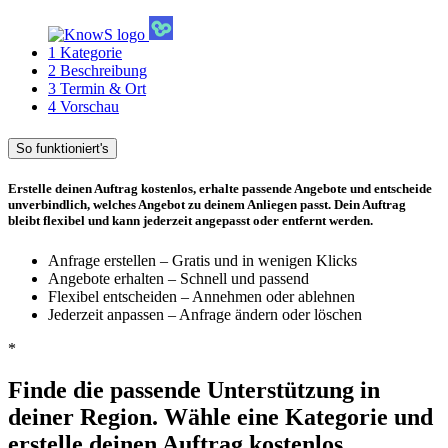
1
Kategorie
2
Beschreibung
3
Termin & Ort
4
Vorschau
So funktioniert's
Erstelle deinen Auftrag kostenlos, erhalte passende Angebote und entscheide
unverbindlich, welches Angebot zu deinem Anliegen passt. Dein Auftrag
bleibt flexibel und kann jederzeit angepasst oder entfernt werden.
Anfrage erstellen – Gratis und in wenigen Klicks
Angebote erhalten – Schnell und passend
Flexibel entscheiden – Annehmen oder ablehnen
Jederzeit anpassen – Anfrage ändern oder löschen
*
Finde die passende Unterstützung in
deiner Region. Wähle eine Kategorie und
erstelle deinen Auftrag kostenlos.