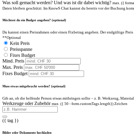
Was soll gemacht werden? Und was ist dir dabei wichtig?
max. ({ forma
Daten bleiben geschützt. Im KnowS Chat kannst du bereits vor der Buchung kom
Möchtest du ein Budget angeben? (optional)
Du kannst einen Preisrahmen oder einen Fixbetrag angeben. Der endgültige Preis
**Optional
Kein Preis
Preisspanne
Fixes Budget
Mind. Preis
Max. Preis
Fixes Budget
Muss etwas mitgebracht werden? (optional)
Gib an, ob die helfende Person etwas mitbringen sollte – z. B. Werkzeug, Material
Werkzeuge oder Zubehör
max. ({ 50 - form.customTags.length}) Zeichen
({ tag })
Bilder oder Dokumente hochladen