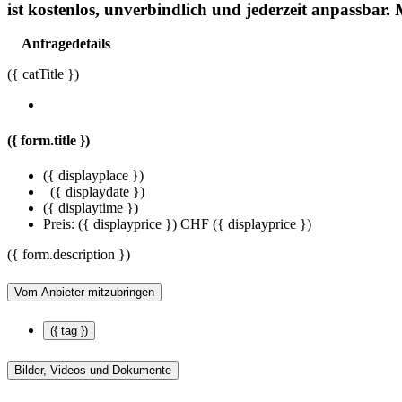
ist kostenlos, unverbindlich und jederzeit anpassb
Anfragedetails
({ catTitle })
({ form.title })
({ displayplace })
({ displaydate })
({ displaytime })
Preis:
({ displayprice })
CHF ({ displayprice })
({ form.description })
Vom Anbieter mitzubringen
({ tag })
Bilder, Videos und Dokumente