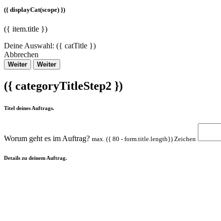
({ displayCat(scope) })
({ item.title })
Deine Auswahl:
({ catTitle })
Abbrechen
Weiter
Weiter
({ categoryTitleStep2 })
Titel deines Auftrags.
Worum geht es im Auftrag?
max. ({ 80 - form.title.length}) Zeichen
Details zu deinem Auftrag.