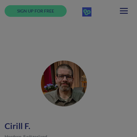
SIGN UP FOR FREE
Cirill F.
Herdern, Switzerland