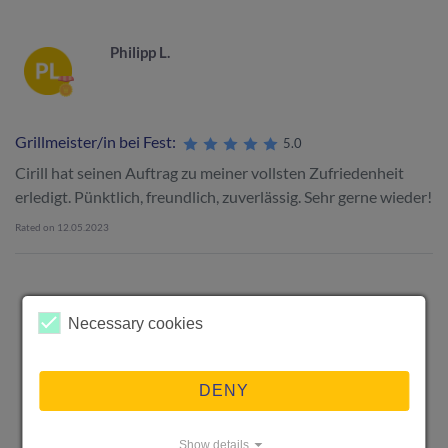
Philipp L.
Grillmeister/in bei Fest:
5.0
Cirill hat seinen Auftrag zu meiner vollsten Zufriedenheit
erledigt. Pünktlich, freundlich, zuverlässig. Sehr gerne wieder!
Rated on 12.05.2023
Necessary cookies
DENY
Show details