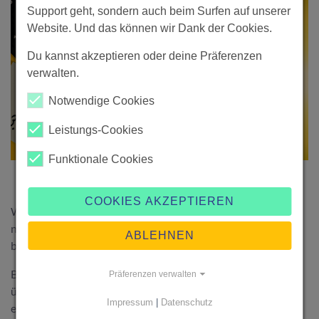
Support geht, sondern auch beim Surfen auf unserer
Website. Und das können wir Dank der Cookies.
Du kannst akzeptieren oder deine Präferenzen
verwalten.
Notwendige Cookies
Leistungs-Cookies
Funktionale Cookies
COOKIES AKZEPTIEREN
Wirke beim Kommunizieren stets glaubhaft, prägnant und
nie aufdringlich. Fühlt sich der oder die Auftraggebende
ABLEHNEN
bedrängt, riskierst du, keinen Zuschlag zu erhalten.
Beste Chancen hast du, wenn du die Anbietenden davon
Präferenzen verwalten
überzeugst, genau die gewünschten Dienstleistungen zu
Impressum
|
Datenschutz
erbringen.