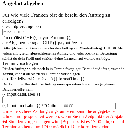
Angebot abgeben
Für wie viele Franken bist du bereit, den Auftrag zu
erledigen?
Gesamtpreis angeben
Du erhältst CHF
({ payoutAmount })
,
die Abgaben betragen CHF ({ payoutFee }).
Bitte gib hier den Gesamtpreis für den Auftrag an. Mindestbetrag: CHF 30. Mit
jedem erfolgreich abgeschlossenen Auftrag und jeder positiven Bewertung
stärkst du dein Profil und erhöhst deine Chancen auf weitere Aufträge.
Termin vorschlagen
Für den Auftrag wurde noch kein Termin festgelegt. Damit der Auftrag zustande
kommt, kannst du bis zu drei Termine vorschlagen.
({ offer.deliveryDateText })
({ formatTime })
Der Termin ist flexibel. Der Auftrag muss spätestens bis zum angegebenen
Datum erledigt sein.
({ input.dateLabel })
({ input.timeLabel })
**Optional
Um eine sichere Zahlung zu garantieren, kann die angegebene
Uhrzeit nur gespeichert werden, wenn Sie im Zeitpunkt der Abgabe
+4 Stunden vorgeschlagen wird (Bsp: Jetzt ist es 13.00 Uhr, so sind
Termine ab heute um 17:00 möglich). Bitte korrigiere deine