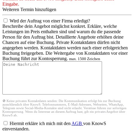
Eingabe.
Weiteren Termin hinzufügen
Wird der Auftrag von einer Firma erledigt?
Beschreibe dein Angebot möglichst konkret. Erkläre, welche
Leistungen im Preis enthalten sind und warum du die passende
Person für den Auftrag bist. Detaillierte Angebote erhöhen deine
Chancen auf eine Buchung. Private Kontaktdaten dürfen nicht
angegeben werden. Kontaktdaten werden nach einer erfolgreichen
Buchung freigegeben. Die Weitergabe von Kontaktdaten vor einer
Buchung führt zur Kontosperrung.
max. 1500 Zeichen
🚫 Keine privaten Kontaktdaten senden: Die Kommunikation erfolgt bis zur Buchung
ausschliesslich über KnowS. Telefonnummern, E-Mail-Adressen, Webseiten, WhatsApp,
Telegram sowie Social-Media-Kontakte sind nicht erlaubt. Verstösse führen zur sofortigen
Kontosperrung. Wenn du Interesse an diesem Auftrag hast, gib ein privates Angebot über
KnowS ab.
Hiermit erkläre ich mich mit den
AGB
von KnowS
einverstanden.