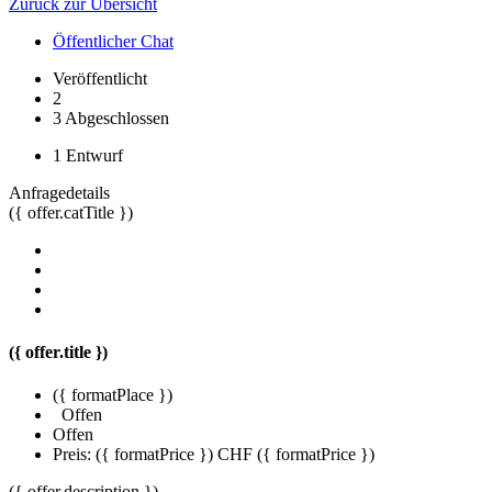
Zurück zur Übersicht
Öffentlicher Chat
Veröffentlicht
2
3
Abgeschlossen
1
Entwurf
Anfragedetails
({ offer.catTitle })
({ offer.title })
({ formatPlace })
Offen
Offen
Preis:
({ formatPrice })
CHF ({ formatPrice })
({ offer.description })