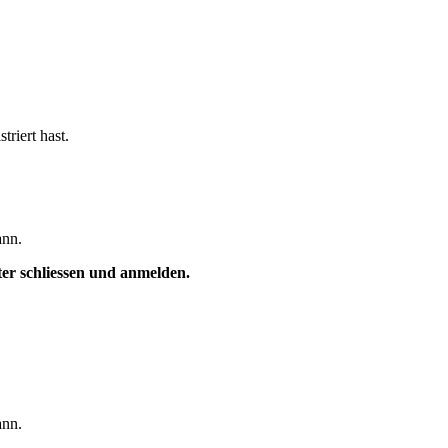
triert hast.
ann.
ster schliessen und anmelden.
ann.