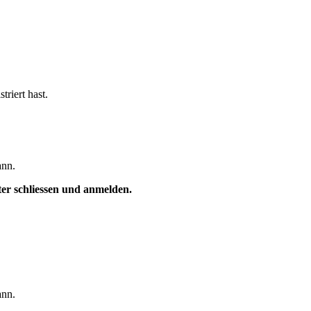
triert hast.
ann.
ster schliessen und anmelden.
ann.