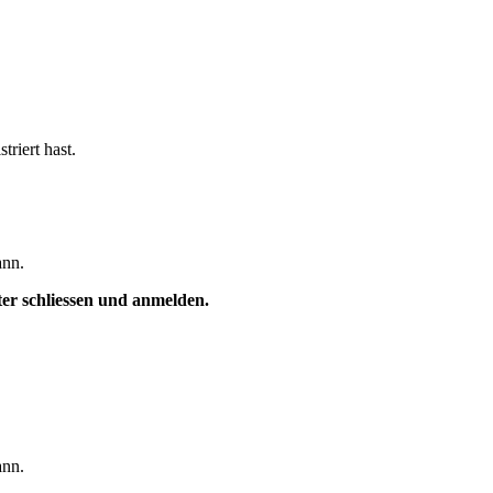
triert hast.
ann.
ster schliessen und anmelden.
ann.