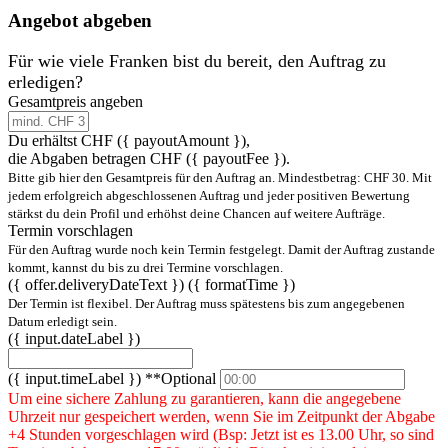
Angebot abgeben
Für wie viele Franken bist du bereit, den Auftrag zu
erledigen?
Gesamtpreis angeben
Du erhältst CHF
({ payoutAmount })
,
die Abgaben betragen CHF ({ payoutFee }).
Bitte gib hier den Gesamtpreis für den Auftrag an. Mindestbetrag: CHF 30. Mit
jedem erfolgreich abgeschlossenen Auftrag und jeder positiven Bewertung
stärkst du dein Profil und erhöhst deine Chancen auf weitere Aufträge.
Termin vorschlagen
Für den Auftrag wurde noch kein Termin festgelegt. Damit der Auftrag zustande
kommt, kannst du bis zu drei Termine vorschlagen.
({ offer.deliveryDateText })
({ formatTime })
Der Termin ist flexibel. Der Auftrag muss spätestens bis zum angegebenen
Datum erledigt sein.
({ input.dateLabel })
({ input.timeLabel })
**Optional
Um eine sichere Zahlung zu garantieren, kann die angegebene
Uhrzeit nur gespeichert werden, wenn Sie im Zeitpunkt der Abgabe
+4 Stunden vorgeschlagen wird (Bsp: Jetzt ist es 13.00 Uhr, so sind