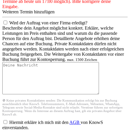
Termine ab heute um 17:00 möglich). Bitte korrigiere deine
Eingabe.
Weiteren Termin hinzufügen
Wird der Auftrag von einer Firma erledigt?
Beschreibe dein Angebot möglichst konkret. Erkläre, welche
Leistungen im Preis enthalten sind und warum du die passende
Person für den Auftrag bist. Detaillierte Angebote erhöhen deine
Chancen auf eine Buchung. Private Kontaktdaten dürfen nicht
angegeben werden. Kontaktdaten werden nach einer erfolgreichen
Buchung freigegeben. Die Weitergabe von Kontaktdaten vor einer
Buchung führt zur Kontosperrung.
max. 1500 Zeichen
🚫 Keine privaten Kontaktdaten senden: Die Kommunikation erfolgt bis zur Buchung
ausschliesslich über KnowS. Telefonnummern, E-Mail-Adressen, Webseiten, WhatsApp,
Telegram sowie Social-Media-Kontakte sind nicht erlaubt. Verstösse führen zur sofortigen
Kontosperrung. Wenn du Interesse an diesem Auftrag hast, gib ein privates Angebot über
KnowS ab.
Hiermit erkläre ich mich mit den
AGB
von KnowS
einverstanden.