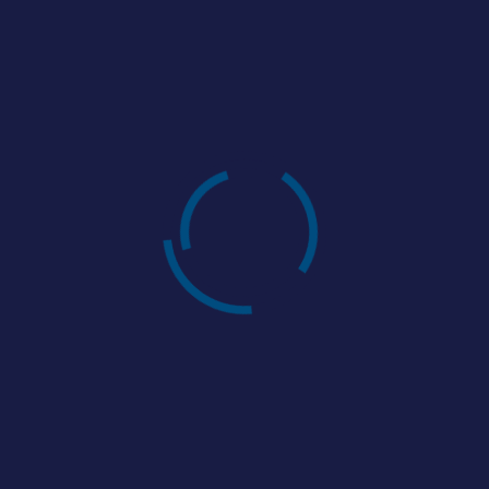
⚠️ Wichtiger Hinweis: Dieser Chat ist öffentlich sichtbar.
Das Teilen von Telefonnummern, E-Mail-Adressen,
Webseiten, Social-Media-Profilen oder anderen
Kontaktdaten ist verboten. Konten werden bei
Verstössen gesperrt.
Möchtest du eine Nachricht schreiben? Dann melde
dich kostenlos an.
ANMELDEN