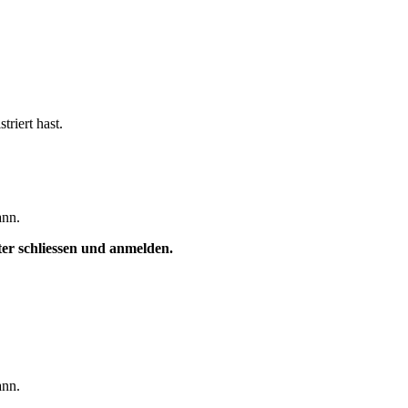
triert hast.
ann.
ster schliessen und anmelden.
ann.