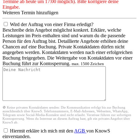
Termine ab heute um 17:00 möglich). Bitte korrigiere deine
Eingabe.
Weiteren Termin hinzufügen
Wird der Auftrag von einer Firma erledigt?
Beschreibe dein Angebot möglichst konkret. Erkläre, welche
Leistungen im Preis enthalten sind und warum du die passende
Person für den Auftrag bist. Detaillierte Angebote erhöhen deine
Chancen auf eine Buchung. Private Kontaktdaten dürfen nicht
angegeben werden. Kontaktdaten werden nach einer erfolgreichen
Buchung freigegeben. Die Weitergabe von Kontaktdaten vor einer
Buchung führt zur Kontosperrung.
max. 1500 Zeichen
🚫 Keine privaten Kontaktdaten senden: Die Kommunikation erfolgt bis zur Buchung
ausschliesslich über KnowS. Telefonnummern, E-Mail-Adressen, Webseiten, WhatsApp,
Telegram sowie Social-Media-Kontakte sind nicht erlaubt. Verstösse führen zur sofortigen
Kontosperrung. Wenn du Interesse an diesem Auftrag hast, gib ein privates Angebot über
KnowS ab.
Hiermit erkläre ich mich mit den
AGB
von KnowS
einverstanden.