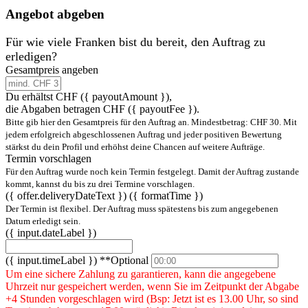
Angebot abgeben
Für wie viele Franken bist du bereit, den Auftrag zu
erledigen?
Gesamtpreis angeben
Du erhältst CHF
({ payoutAmount })
,
die Abgaben betragen CHF ({ payoutFee }).
Bitte gib hier den Gesamtpreis für den Auftrag an. Mindestbetrag: CHF 30. Mit
jedem erfolgreich abgeschlossenen Auftrag und jeder positiven Bewertung
stärkst du dein Profil und erhöhst deine Chancen auf weitere Aufträge.
Termin vorschlagen
Für den Auftrag wurde noch kein Termin festgelegt. Damit der Auftrag zustande
kommt, kannst du bis zu drei Termine vorschlagen.
({ offer.deliveryDateText })
({ formatTime })
Der Termin ist flexibel. Der Auftrag muss spätestens bis zum angegebenen
Datum erledigt sein.
({ input.dateLabel })
({ input.timeLabel })
**Optional
Um eine sichere Zahlung zu garantieren, kann die angegebene
Uhrzeit nur gespeichert werden, wenn Sie im Zeitpunkt der Abgabe
+4 Stunden vorgeschlagen wird (Bsp: Jetzt ist es 13.00 Uhr, so sind