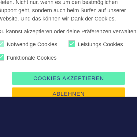
bieten. Nicht nur, wenn es um den bestmöglichen
Support geht, sondern auch beim Surfen auf unserer
Website. Und das können wir Dank der Cookies.
er Chat
Du kannst akzeptieren oder deine Präferenzen verwalten
Notwendige Cookies
Leistungs-Cookies
Funktionale Cookies
nweis: Dieser Chat ist öffentlich sichtbar. Das Teilen von
n, E-Mail-Adressen, Webseiten, Social-Media-Profilen o
st verboten. Konten werden bei Verstössen gesperrt.
COOKIES AKZEPTIEREN
ABLEHNEN
ne Nachricht schreiben? Dann melde dich kostenlos an.
Präferenzen verwalten
Impressum
|
Datenschutz
ANMELDEN