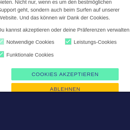
bieten. Nicht nur, wenn es um den bestmöglichen
Support geht, sondern auch beim Surfen auf unserer
Website. Und das können wir Dank der Cookies.
er Chat
Du kannst akzeptieren oder deine Präferenzen verwalten
Notwendige Cookies
Leistungs-Cookies
Funktionale Cookies
nweis: Dieser Chat ist öffentlich sichtbar. Das Teilen von
n, E-Mail-Adressen, Webseiten, Social-Media-Profilen o
st verboten. Konten werden bei Verstössen gesperrt.
COOKIES AKZEPTIEREN
ABLEHNEN
ne Nachricht schreiben? Dann melde dich kostenlos an.
Präferenzen verwalten
Impressum
|
Datenschutz
ANMELDEN