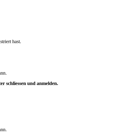
triert hast.
ann.
ster schliessen und anmelden.
ann.