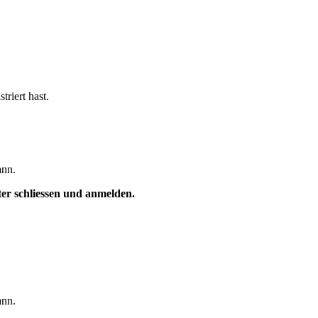
triert hast.
ann.
ster schliessen und anmelden.
ann.