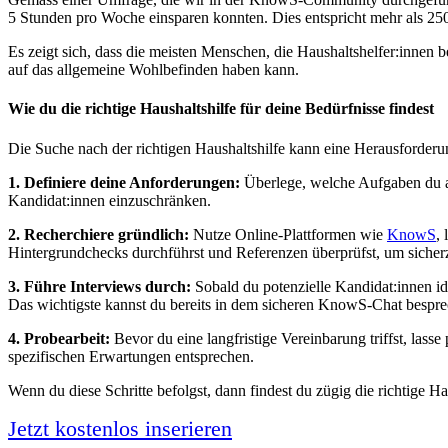
5 Stunden pro Woche einsparen konnten. Dies entspricht mehr als 250
Es zeigt sich, dass die meisten Menschen, die Haushaltshelfer:innen b
auf das allgemeine Wohlbefinden haben kann.
Wie du die richtige Haushaltshilfe für deine Bedürfnisse findest
Die Suche nach der richtigen Haushaltshilfe kann eine Herausforderung
1. Definiere deine Anforderungen:
Überlege, welche Aufgaben du aus
Kandidat:innen einzuschränken.
2. Recherchiere gründlich:
Nutze Online-Plattformen wie
KnowS
,
Hintergrundchecks durchführst und Referenzen überprüfst, um sicherzus
3. Führe Interviews durch:
Sobald du potenzielle Kandidat:innen iden
Das wichtigste kannst du bereits in dem sicheren KnowS-Chat bespre
4. Probearbeit:
Bevor du eine langfristige Vereinbarung triffst, lass
spezifischen Erwartungen entsprechen.
Wenn du diese Schritte befolgst, dann findest du zügig die richtige H
Jetzt kostenlos inserieren