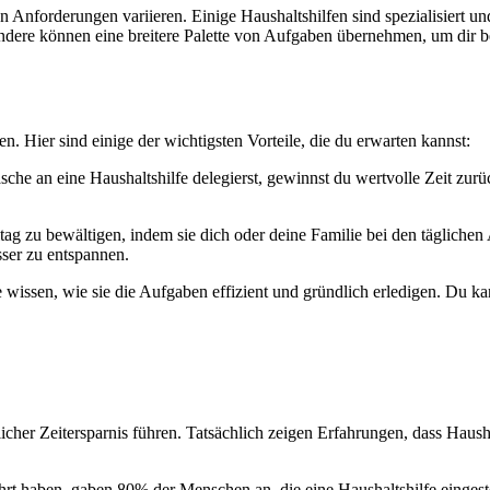
n Anforderungen variieren. Einige Haushaltshilfen sind spezialisiert 
ndere können eine breitere Palette von Aufgaben übernehmen, um dir b
en. Hier sind einige der wichtigsten Vorteile, die du erwarten kannst:
e an eine Haushaltshilfe delegierst, gewinnst du wertvolle Zeit zurück
ltag zu bewältigen, indem sie dich oder deine Familie bei den tägliche
ser zu entspannen.
 wissen, wie sie die Aufgaben effizient und gründlich erledigen. Du ka
cher Zeitersparnis führen. Tatsächlich zeigen Erfahrungen, dass Haus
 haben, gaben 80% der Menschen an, die eine Haushaltshilfe eingeste