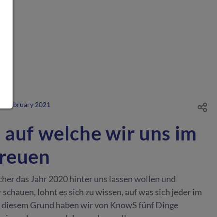
2. February 2021
 auf welche wir uns im
freuen
cher das Jahr 2020 hinter uns lassen wollen und
 schauen, lohnt es sich zu wissen, auf was sich jeder im
s diesem Grund haben wir von KnowS fünf Dinge