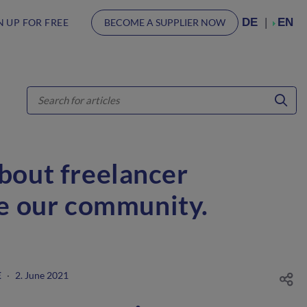
DE
EN
N UP FOR FREE
BECOME A SUPPLIER NOW
about freelancer
ve our community.
E
·
2. June 2021