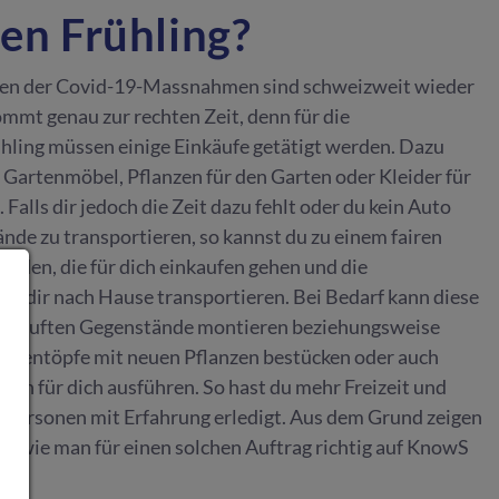
den Frühling?
en der Covid-19-Massnahmen sind schweizweit wieder
ommt genau zur rechten Zeit, denn für die
hling müssen einige Einkäufe getätigt werden. Dazu
 Gartenmöbel, Pflanzen für den Garten oder Kleider für
Falls dir jedoch die Zeit dazu fehlt oder du kein Auto
nde zu transportieren, so kannst du zu einem fairen
inden, die für dich einkaufen gehen und die
u dir nach Hause transportieren. Bei Bedarf kann diese
ngekauften Gegenstände montieren beziehungsweise
artentöpfe mit neuen Pflanzen bestücken oder auch
ten für dich ausführen. So hast du mehr Freizeit und
 Personen mit Erfahrung erledigt. Aus dem Grund zeigen
uf, wie man für einen solchen Auftrag richtig auf KnowS