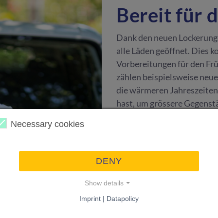
Bereit für 
Dank den neuen Lockerung
alle Läden geöffnet. Dies k
Vorbereitungen für den Frü
zählen beispielsweise neue
die wärmeren Jahreszeiten. 
hast, um grössere Gegenstä
Preis Personen auf KnowS f
Necessary cookies
eingekauften Gegenstände z
Person gleich noch die ei
deinen Garten und deine G
DENY
andere notwendige Tätigkei
deine To-Do-Liste wird von
Show details
wir in diesem Blogartikel a
Imprint | Datapolicy
inseriert.