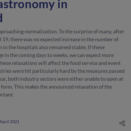
astronomy in
d
proaching normalization. To the surprise of many, after
il 19, there was no expected increase in the number of
n in the hospitals also remained stable. If these
e in the coming days to weeks, we can expect more
hese relaxations will affect the food service and event
stries were hit particularly hard by the measures passed
year, both industry sectors were either unable to open at
ed form. This makes the announced relaxation of the
rtant.
 April 2021