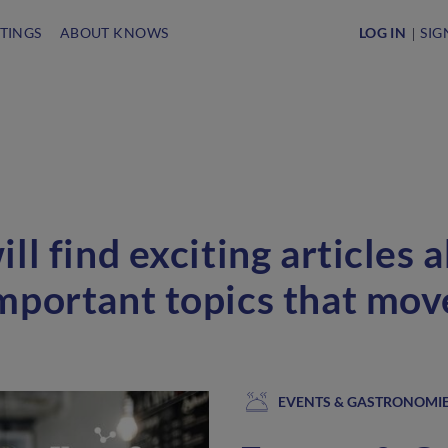
STINGS
ABOUT KNOWS
LOG IN
SIG
ll find exciting articles 
mportant topics that mo
EVENTS & GASTRONOMI