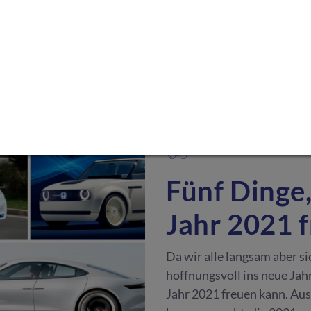
SPORT & FREIZEIT - EN
·
Fünf Dinge,
Jahr 2021 
Da wir alle langsam aber si
hoffnungsvoll ins neue Jahr
Jahr 2021 freuen kann. Au