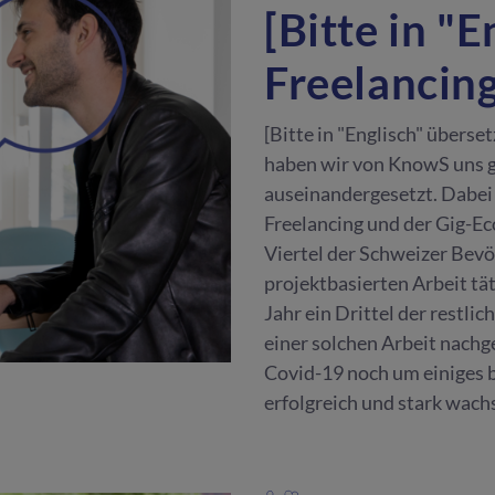
[Bitte in "
Freelancin
[Bitte in "Englisch" überse
haben wir von KnowS uns g
auseinandergesetzt. Dabei
Freelancing und der Gig-E
Viertel der Schweizer Bevö
projektbasierten Arbeit tä
Jahr ein Drittel der restl
einer solchen Arbeit nachg
Covid-19 noch um einiges b
erfolgreich und stark wach