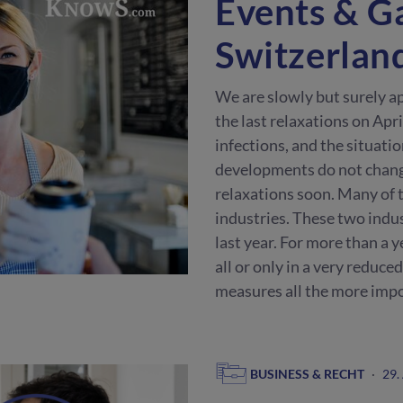
Events & G
Switzerlan
We are slowly but surely ap
the last relaxations on Apr
infections, and the situatio
developments do not chang
relaxations soon. Many of t
industries. These two indu
last year. For more than a 
all or only in a very reduc
measures all the more impo
BUSINESS & RECHT
·
29.