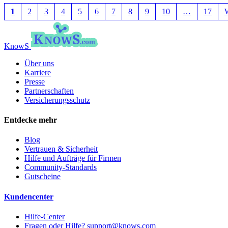
1
2
3
4
5
6
7
8
9
10
…
17
W
KnowS
Über uns
Karriere
Presse
Partnerschaften
Versicherungsschutz
Entdecke mehr
Blog
Vertrauen & Sicherheit
Hilfe und Aufträge für Firmen
Community-Standards
Gutscheine
Kundencenter
Hilfe-Center
Fragen oder Hilfe? support@knows.com