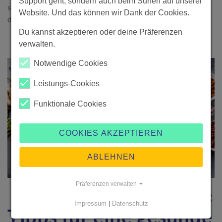
Support geht, sondern auch beim Surfen auf unserer
sich. Die Vorteile eines guten Personal Trainers sind in
Website. Und das können wir Dank der Cookies.
diesem Blog beschrieben.
Du kannst akzeptieren oder deine Präferenzen
verwalten.
Notwendige Cookies
Leistungs-Cookies
Funktionale Cookies
COOKIES AKZEPTIEREN
ABLEHNEN
Präferenzen verwalten
BEAUTY & GESUNDHEIT
·
2. März 2020
Impressum
|
Datenschutz
Tipps für eine gesunde