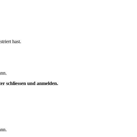
triert hast.
ann.
ster schliessen und anmelden.
ann.