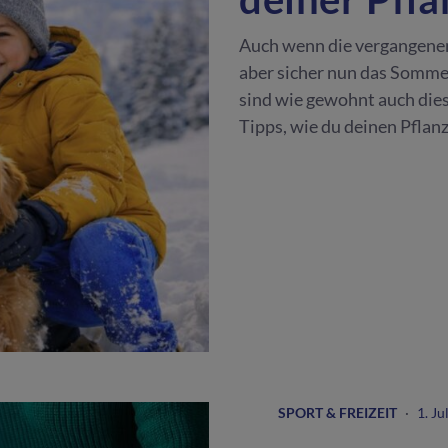
Präferenzen verwalten
Auch wenn die vergangene
Impressum
|
Datenschutz
aber sicher nun das Somme
sind wie gewohnt auch dies
Tipps, wie du deinen Pfla
SPORT & FREIZEIT
·
1. Ju