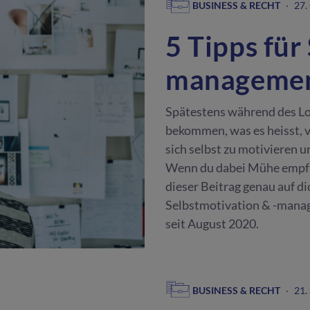
BUSINESS & RECHT
·
27.
5 Tipps für
manageme
Spätestens während des Lo
bekommen, was es heisst, v
sich selbst zu motivieren u
Wenn du dabei Mühe empfu
dieser Beitrag genau auf di
Selbstmotivation & -manag
seit August 2020.
BUSINESS & RECHT
·
21.