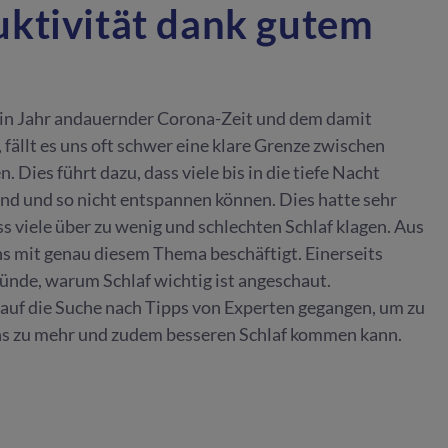
ktivität dank gutem
 ein Jahr andauernder Corona-Zeit und dem damit
ällt es uns oft schwer eine klare Grenze zwischen
n. Dies führt dazu, dass viele bis in die tiefe Nacht
sind und so nicht entspannen können. Dies hatte sehr
s viele über zu wenig und schlechten Schlaf klagen. Aus
s mit genau diesem Thema beschäftigt. Einerseits
ründe, warum Schlaf wichtig ist angeschaut.
 auf die Suche nach Tipps von Experten gegangen, um zu
uns zu mehr und zudem besseren Schlaf kommen kann.