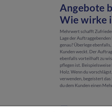
Angebote b
Wie wirke 
Mehrwert schafft Zufrieden
Lage der Auftraggebenden 
genau? Überlege ebenfalls,
Kunden weckt. Der Auftrag 
ebenfalls vorteilhaft zu wi
pflegen ist. Beispielsweis
Holz. Wenn du vorschlägst,
verwenden, begeistert das
du dem Kunden einen Mehrw
MARKETING & DESIGN
·