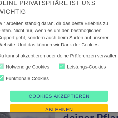
DEINE PRIVATSPHÄRE IST UNS
Planung un
WICHTIG
Werbekam
ir arbeiten ständig daran, dir das beste Erlebnis zu
bieten. Nicht nur, wenn es um den bestmöglichen
Die Planung und Umsetzung
Support geht, sondern auch beim Surfen auf unserer
personelle Ressourcen und 
Website. Und das können wir Dank der Cookies.
Herausforderungen bei de
Du kannst akzeptieren oder deine Präferenzen verwalten
Werbekampagne konfrontier
gemeistert und gerne teile
Notwendige Cookies
Leistungs-Cookies
Funktionale Cookies
WOHNEN & GARTEN
·
2
COOKIES AKZEPTIEREN
Tipps und T
ABLEHNEN
deiner Pfl