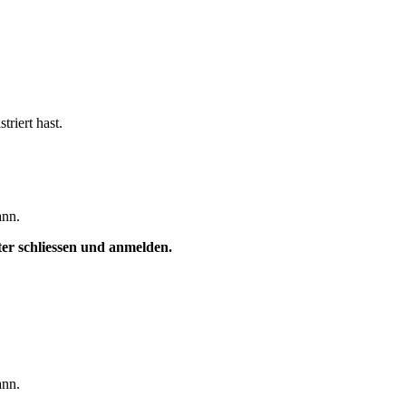
triert hast.
ann.
ster schliessen und anmelden.
ann.