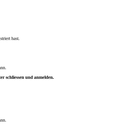
triert hast.
ann.
ster schliessen und anmelden.
ann.