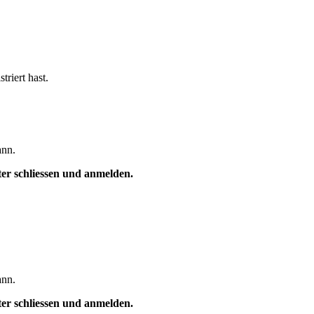
triert hast.
ann.
ster schliessen und anmelden.
ann.
ster schliessen und anmelden.