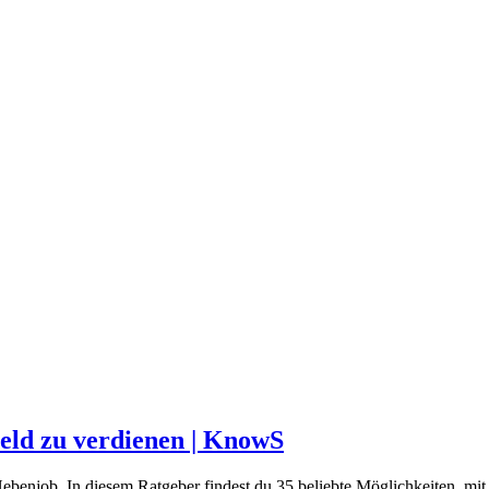
Geld zu verdienen | KnowS
enjob. In diesem Ratgeber findest du 35 beliebte Möglichkeiten, mit 