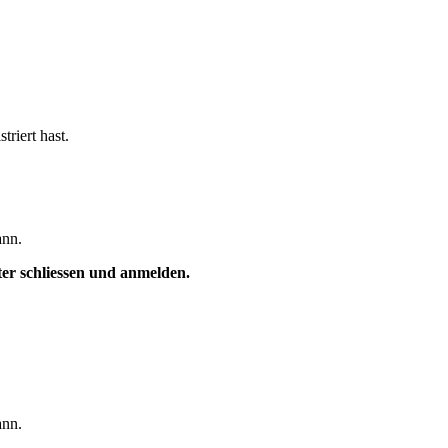
triert hast.
ann.
ster schliessen und anmelden.
ann.