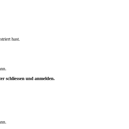
triert hast.
ann.
ster schliessen und anmelden.
ann.