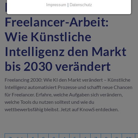
Die Zukunft der
Impressum
|
Datenschutz
Freelancer-Arbeit:
Wie Künstliche
Intelligenz den Markt
bis 2030 verändert
Freelancing 2030: Wie KI den Markt verändert – Künstliche
Intelligenz automatisiert Prozesse und schafft neue Chancen
für Freelancer. Erfahre, welche Aufgaben sich verändern,
welche Tools du nutzen solltest und wie du
wettbewerbsfähig bleibst. Jetzt auf KnowS entdecken.