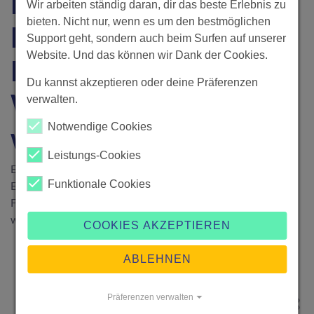
in der Praxis:
Wir arbeiten ständig daran, dir das beste Erlebnis zu
bieten. Nicht nur, wenn es um den bestmöglichen
Erfolgreiche Best
Support geht, sondern auch beim Surfen auf unserer
Website. Und das können wir Dank der Cookies.
Practices für effektive
Du kannst akzeptieren oder deine Präferenzen
Wissensnutzung und -
verwalten.
Notwendige Cookies
weitergabe
Leistungs-Cookies
Erfolgreiches Wissensmanagement entscheidet über den
Funktionale Cookies
Erfolg eines Unternehmens. Erfahre in praxisnahen
Fallstudien, wie Unternehmen Wissen effizient nutzen und
welche Best Practices sich bewährt haben.
COOKIES AKZEPTIEREN
ABLEHNEN
Präferenzen verwalten
BUSINESS & RECHT
·
1. März 2025