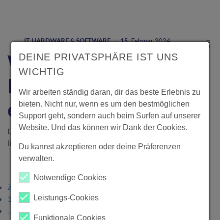
IT HARDWARE & SOFTWARE
·
15. Februar 2024
Wofür kann ich bei
DEINE PRIVATSPHÄRE IST UNS
WICHTIG
KnowS Unterstützung
Wir arbeiten ständig daran, dir das beste Erlebnis zu
erhalten?
bieten. Nicht nur, wenn es um den bestmöglichen
Support geht, sondern auch beim Surfen auf unserer
Website. Und das können wir Dank der Cookies.
Du fragst dich für was alles du KnowS benutzen kannst? Wir
liefern dir die Antwort!
Du kannst akzeptieren oder deine Präferenzen
verwalten.
Notwendige Cookies
Zurück
Leistungs-Cookies
1
…
Funktionale Cookies