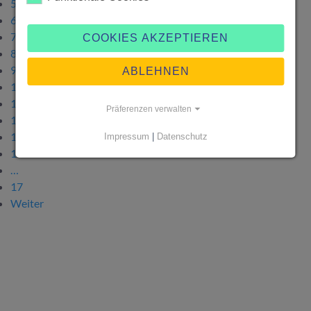
5
6
7
COOKIES AKZEPTIEREN
8
9
ABLEHNEN
10
11
Präferenzen verwalten
12
13
Impressum
|
Datenschutz
14
…
17
Weiter