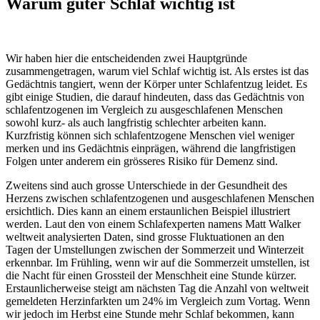
Warum guter Schlaf wichtig ist
Wir haben hier die entscheidenden zwei Hauptgründe
zusammengetragen, warum viel Schlaf wichtig ist. Als erstes ist das
Gedächtnis tangiert, wenn der Körper unter Schlafentzug leidet. Es
gibt einige Studien, die darauf hindeuten, dass das Gedächtnis von
schlafentzogenen im Vergleich zu ausgeschlafenen Menschen
sowohl kurz- als auch langfristig schlechter arbeiten kann.
Kurzfristig können sich schlafentzogene Menschen viel weniger
merken und ins Gedächtnis einprägen, während die langfristigen
Folgen unter anderem ein grösseres Risiko für Demenz sind.
Zweitens sind auch grosse Unterschiede in der Gesundheit des
Herzens zwischen schlafentzogenen und ausgeschlafenen Menschen
ersichtlich. Dies kann an einem erstaunlichen Beispiel illustriert
werden. Laut den von einem Schlafexperten namens Matt Walker
weltweit analysierten Daten, sind grosse Fluktuationen an den
Tagen der Umstellungen zwischen der Sommerzeit und Winterzeit
erkennbar. Im Frühling, wenn wir auf die Sommerzeit umstellen, ist
die Nacht für einen Grossteil der Menschheit eine Stunde kürzer.
Erstaunlicherweise steigt am nächsten Tag die Anzahl von weltweit
gemeldeten Herzinfarkten um 24% im Vergleich zum Vortag. Wenn
wir jedoch im Herbst eine Stunde mehr Schlaf bekommen, kann